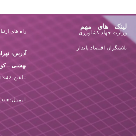
لینک های مهم
راه های ارتب
وزارت جهاد کشاورزی
تلاشگران اقتصاد پایدار
آدرس: تهران
بهشتی – کوچه هشت
تلفن:88541342-021
ایمیل:jtg.majd@gmail.com