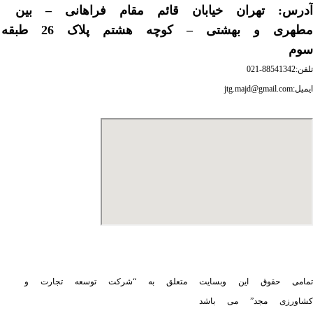
آدرس: تهران خیابان قائم مقام فراهانی – بین
مطهری و بهشتی – کوچه هشتم پلاک 26 طبقه
سوم
تلفن:88541342-021
ایمیل:jtg.majd@gmail.com
تمامی حقوق این وبسایت متعلق به “شرکت توسعه تجارت و
کشاورزی مجد” می باشد