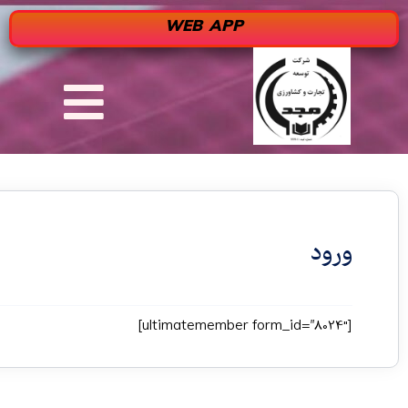
WEB APP
ورود
[ultimatemember form_id=”8024″]