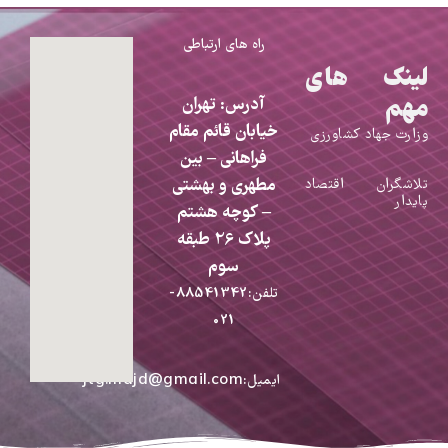
راه های ارتباطی
لینک های
مهم
آدرس: تهران
خیابان قائم مقام
وزارت جهاد کشاورزی
فراهانی – بین
مطهری و بهشتی
تلاشگران اقتصاد
پایدار
– کوچه هشتم
پلاک 26 طبقه
سوم
تلفن:88541342-
021
ایمیل:jtg.majd@gmail.com