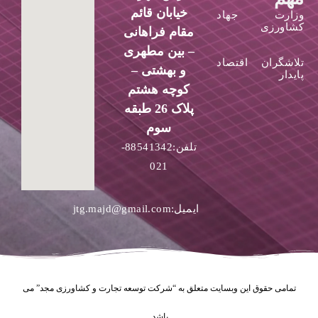
خیابان قائم
وزارت جهاد
کشاورزی
مقام فراهانی
– بین مطهری
تلاشگران اقتصاد
و بهشتی –
پایدار
کوچه هشتم
پلاک 26 طبقه
سوم
تلفن:88541342-
021
ایمیل:jtg.majd@gmail.com
تمامی حقوق این وبسایت متعلق به “شرکت توسعه تجارت و کشاورزی مجد” می
باشد