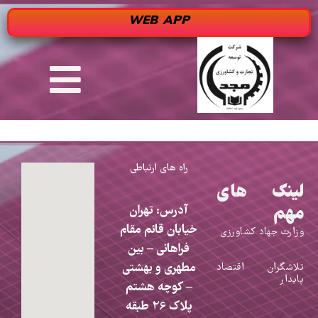
WEB APP
راه های ارتباطی
لینک های
مهم
آدرس: تهران
خیابان قائم مقام
وزارت جهاد کشاورزی
فراهانی – بین
مطهری و بهشتی
تلاشگران اقتصاد
پایدار
– کوچه هشتم
پلاک 26 طبقه