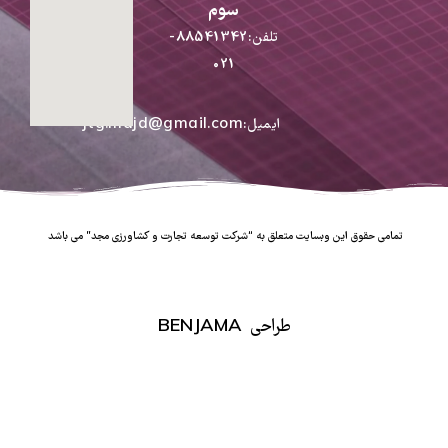
سوم
تلفن:88541342-
021
ایمیل:jtg.majd@gmail.com
تمامی حقوق این وبسایت متعلق به “شرکت توسعه تجارت و کشاورزی مجد” می باشد
طراحی BENJAMA