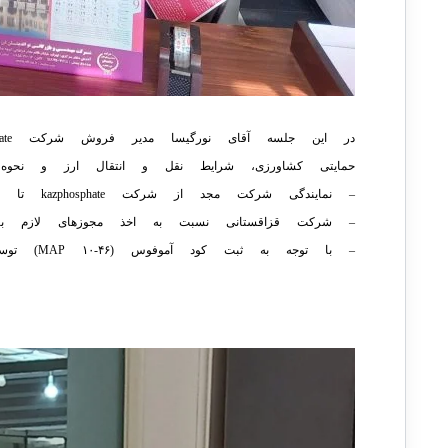
حمایتی کشاورزی، شرایط نقل و انتقال ارز و نحوه 
– نمایندگی شرکت مجد از شرکت kazphosphate تا پایان سال ۲۰۲۴ میلادی تمدید شود.
– شرکت قزاقستانی نسبت به اخذ مجوزهای لازم برای تولید کود (۵۲
– با توجه به ثبت کود آموفوس (MAP ۱۰-۴۶) توسط شرکت مجد در کشور ایران، در خصوص استفاده این کود در طرح جهش تولید در دیم‌زارها اقدام شود.